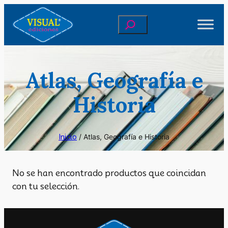
Saltar
Buscar
al
contenido
Atlas, Geografía e
Historia
Inicio
/ Atlas, Geografía e Historia
No se han encontrado productos que coincidan
con tu selección.