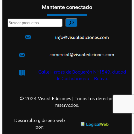
Mantente conectado
B
u
s
c
a
r
Calle Héroes de Boquerón Nº 1549, ciudad
de Cochabamba – Bolivia
© 2024 Visual Ediciones | Todos los derechos
reservados.
Desarrollo y diseño web
por: