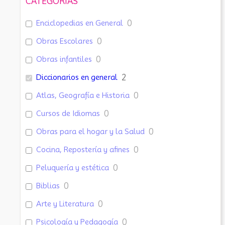
CATEGORÍAS
Enciclopedias en General
0
Obras Escolares
0
Obras infantiles
0
Diccionarios en general
2
Atlas, Geografía e Historia
0
Cursos de Idiomas
0
Obras para el hogar y la Salud
0
Cocina, Repostería y afines
0
Peluquería y estética
0
Biblias
0
Arte y Literatura
0
Psicología y Pedagogía
0