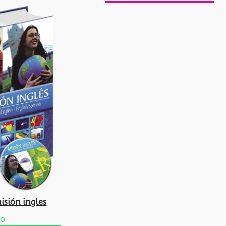
isión ingles
do