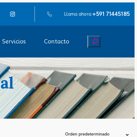
+591 71445185
Llama ahora:
Buscar
Servicios
Contacto
al