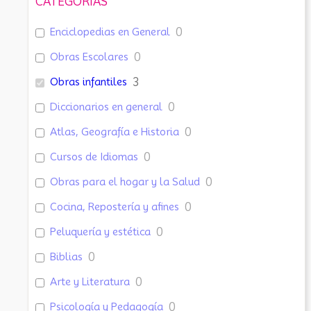
CATEGORÍAS
Enciclopedias en General
0
Obras Escolares
0
Obras infantiles
3
Diccionarios en general
0
Atlas, Geografía e Historia
0
Cursos de Idiomas
0
Obras para el hogar y la Salud
0
Cocina, Repostería y afines
0
Peluquería y estética
0
Biblias
0
Arte y Literatura
0
Psicología y Pedagogía
0