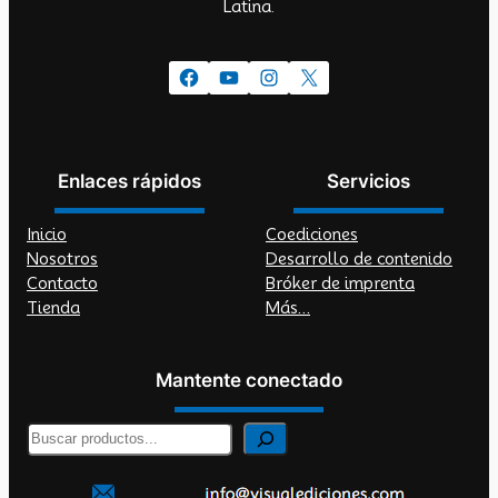
Latina.
Facebook
YouTube
Instagram
X
Enlaces rápidos
Servicios
Inicio
Coediciones
Nosotros
Desarrollo de contenido
Contacto
Bróker de imprenta
Tienda
Más…
Mantente conectado
B
u
s