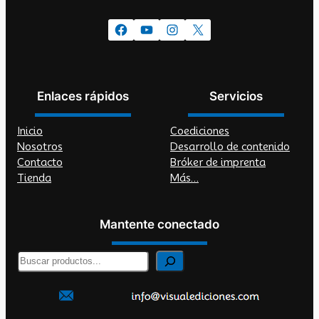
Facebook
YouTube
Instagram
X
Enlaces rápidos
Servicios
Inicio
Coediciones
Nosotros
Desarrollo de contenido
Contacto
Bróker de imprenta
Tienda
Más…
Mantente conectado
B
u
s
c