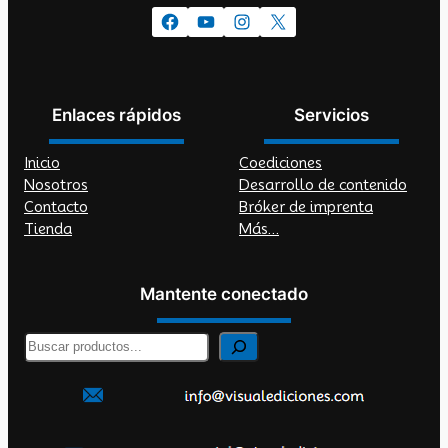
Facebook
YouTube
Instagram
X
Enlaces rápidos
Servicios
Inicio
Coediciones
Nosotros
Desarrollo de contenido
Contacto
Bróker de imprenta
Tienda
Más…
Mantente conectado
B
u
s
c
a