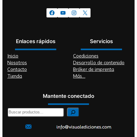
Facebook
YouTube
Instagram
X
Enlaces rápidos
Servicios
Inicio
Coediciones
Nosotros
Desarrollo de contenido
Contacto
Bróker de imprenta
Tienda
Más…
Mantente conectado
B
u
s
c