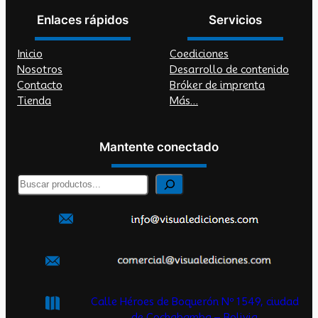
Enlaces rápidos
Servicios
Inicio
Coediciones
Nosotros
Desarrollo de contenido
Contacto
Bróker de imprenta
Tienda
Más…
Mantente conectado
B
u
s
c
a
r
Calle Héroes de Boquerón Nº 1549, ciudad
de Cochabamba – Bolivia