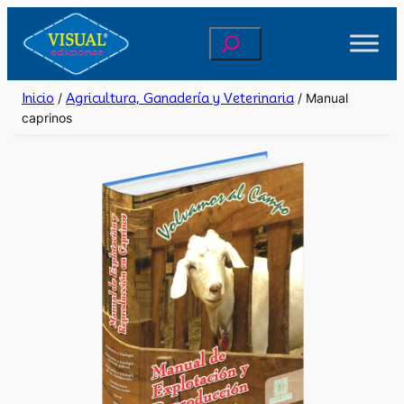
Saltar
Buscar
al
contenido
Inicio
/
Agricultura, Ganadería y Veterinaria
/ Manual
caprinos