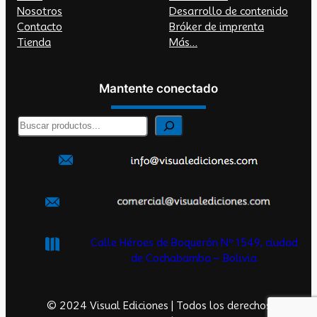
Nosotros
Desarrollo de contenido
Contacto
Bróker de imprenta
Tienda
Más…
Mantente conectado
B
u
s
c
a
r
Calle Héroes de Boquerón Nº 1549, ciudad
de Cochabamba – Bolivia
© 2024 Visual Ediciones | Todos los derechos