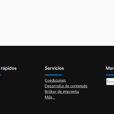
 rápidos
Servicios
Man
Coediciones
B
Desarrollo de contenido
u
Bróker de imprenta
s
Más…
c
a
r