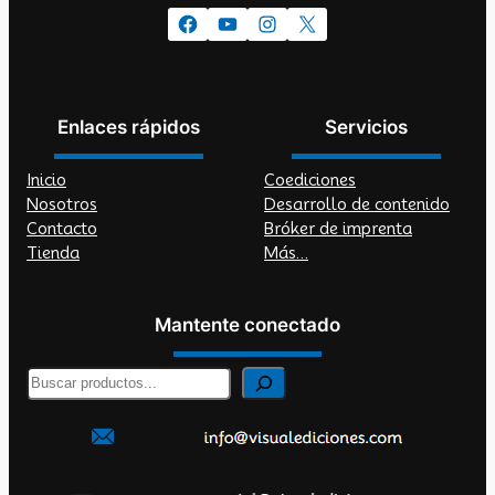
Facebook
YouTube
Instagram
X
Enlaces rápidos
Servicios
Inicio
Coediciones
Nosotros
Desarrollo de contenido
Contacto
Bróker de imprenta
Tienda
Más…
Mantente conectado
B
u
s
c
a