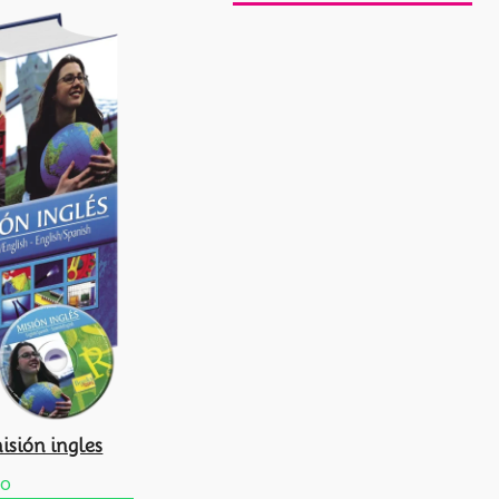
isión ingles
do