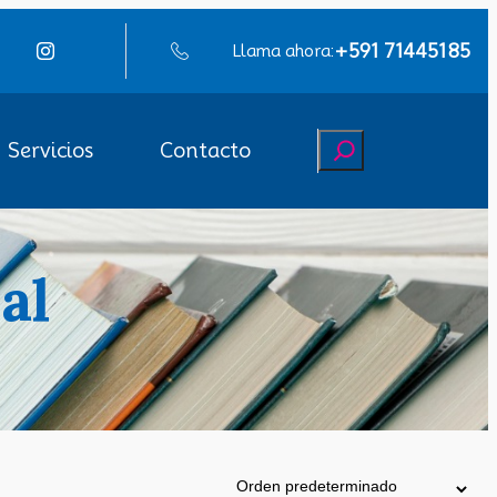
+591 71445185
Llama ahora:
Buscar
Servicios
Contacto
al