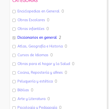
CATEGORÍAS
Enciclopedias en General
0
Obras Escolares
0
Obras infantiles
0
Diccionarios en general
2
Atlas, Geografía e Historia
0
Cursos de Idiomas
0
Obras para el hogar y la Salud
0
Cocina, Repostería y afines
0
Peluquería y estética
0
Biblias
0
Arte y Literatura
0
Psicología y Pedagogía
0