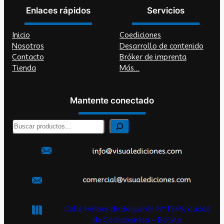
Enlaces rápidos
Servicios
Inicio
Coediciones
Nosotros
Desarrollo de contenido
Contacto
Bróker de imprenta
Tienda
Más…
Mantente conectado
B
u
s
c
a
r
Calle Héroes de Boquerón Nº 1549, ciudad
de Cochabamba – Bolivia